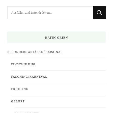
Suchst
du
nach
etwas?
KATEGORIEN
BESONDERE ANLÄSSE / SAISONAL
EINSCHULUNG
FASCHING/KARNEVAL
FRÜHLING
GEBURT