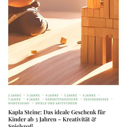
2 JAHRE
3 JAHRE
4 JAHRE
5 JAHRE
6 JAHRE
7 JAHRE
8 JAHRE
GEBURTSTAGSFEIER
GESCHENKIDEE
MONTESSORI
SPIELE UND AKTIVITÄTEN
Kapla Steine: Das ideale Geschenk für
Kinder ab 3 Jahren – Kreativität &
Spielspaß