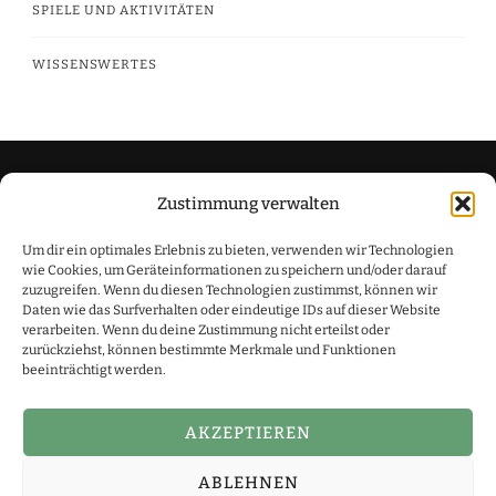
SPIELE UND AKTIVITÄTEN
WISSENSWERTES
Zustimmung verwalten
Datenschutzerklärung
Um dir ein optimales Erlebnis zu bieten, verwenden wir Technologien
Impressum
wie Cookies, um Geräteinformationen zu speichern und/oder darauf
zuzugreifen. Wenn du diesen Technologien zustimmst, können wir
Daten wie das Surfverhalten oder eindeutige IDs auf dieser Website
verarbeiten. Wenn du deine Zustimmung nicht erteilst oder
zurückziehst, können bestimmte Merkmale und Funktionen
beeinträchtigt werden.
Simone Schmidt ist Teilnehmer des Amazon-
Partnerprogramm, das zur Bereitstellung eines Mediums für
Webseiten konzipiert wurde, mittels dessen durch die
AKZEPTIEREN
Platzierung von Partner-Links zu Amazon.de Entgelte verdient
werden können. Copyright Simone Schmidt
Yummy Recipe |
ABLEHNEN