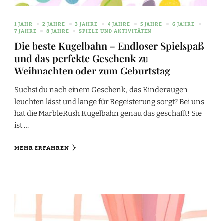
1 JAHR
2 JAHRE
3 JAHRE
4 JAHRE
5 JAHRE
6 JAHRE
7 JAHRE
8 JAHRE
SPIELE UND AKTIVITÄTEN
Die beste Kugelbahn – Endloser Spielspaß
und das perfekte Geschenk zu
Weihnachten oder zum Geburtstag
Suchst du nach einem Geschenk, das Kinderaugen
leuchten lässt und lange für Begeisterung sorgt? Bei uns
hat die MarbleRush Kugelbahn genau das geschafft! Sie
ist …
MEHR ERFAHREN