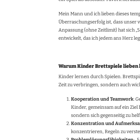
BRETTSPIEL
FÜR
Mein Mann und ich lieben dieses tempo
KINDER
–
Überraschungserfolg ist, dass unser v
DAMIT
Anpassung (ohne Zeitlimit) hat sich
GIBT
ES
entwickelt, das ich jedem ans Herz le
KEINEN
FRUST!
Warum Kinder Brettspiele lieben
Kinder lernen durch Spielen. Brettspi
Zeit zu verbringen, sondern auch wich
Kooperation und Teamwork
: 
Kinder, gemeinsam auf ein Ziel
sondern sich gegenseitig zu helf
Konzentration und Aufmerks
konzentrieren, Regeln zu vers
Problemlösungsfähigkeiten
: 