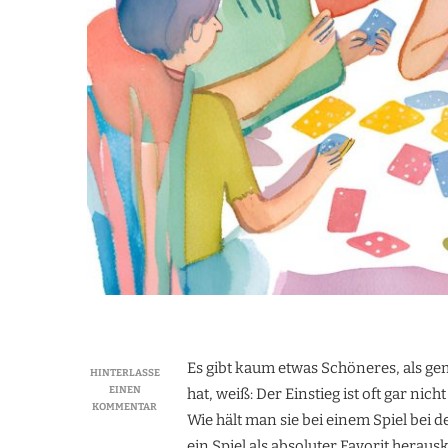
Es gibt kaum etwas Schöneres, als ge
HINTERLASSE
EINEN
hat, weiß: Der Einstieg ist oft gar nic
ZU
KOMMENTAR
Wie hält man sie bei einem Spiel bei 
UNSER
LIEBLINGS-
ein Spiel als absoluter Favorit herauskr