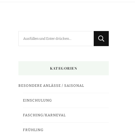
Suchst
du
nach
etwas?
KATEGORIEN
BESONDERE ANLÄSSE / SAISONAL
EINSCHULUNG
FASCHING/KARNEVAL
FRÜHLING