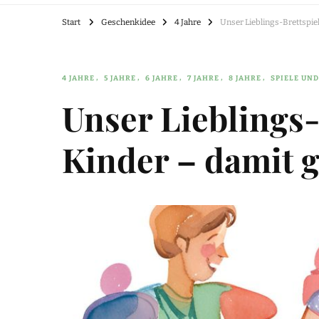
Start
Geschenkidee
4 Jahre
Unser Lieblings-Brettspiel
4 JAHRE
5 JAHRE
6 JAHRE
7 JAHRE
8 JAHRE
SPIELE UND
Unser Lieblings-
Kinder – damit g