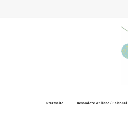
Birthday Bonanza
Alles rund um Kindergeburtstage, Feste und Geschenkideen für Kin
Startseite
Besondere Anlässe / Saisonal