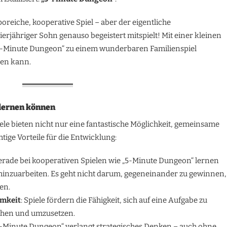
reiche, kooperative Spiel – aber der eigentliche
ierjähriger Sohn genauso begeistert mitspielt! Mit einer kleinen
 „5-Minute Dungeon“ zu einem wunderbaren Familienspiel
gen kann.
 lernen können
ele bieten nicht nur eine fantastische Möglichkeit, gemeinsame
tige Vorteile für die Entwicklung:
Gerade bei kooperativen Spielen wie „5-Minute Dungeon“ lernen
 hinzuarbeiten. Es geht nicht darum, gegeneinander zu gewinnen,
en.
amkeit
: Spiele fördern die Fähigkeit, sich auf eine Aufgabe zu
tehen und umzusetzen.
„5-Minute Dungeon“ verlangt strategisches Denken – auch ohne