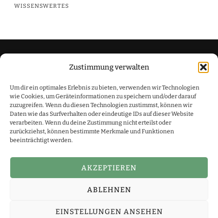
WISSENSWERTES
Zustimmung verwalten
Datenschutzerklärung
Um dir ein optimales Erlebnis zu bieten, verwenden wir Technologien
Impressum
wie Cookies, um Geräteinformationen zu speichern und/oder darauf
zuzugreifen. Wenn du diesen Technologien zustimmst, können wir
Daten wie das Surfverhalten oder eindeutige IDs auf dieser Website
verarbeiten. Wenn du deine Zustimmung nicht erteilst oder
zurückziehst, können bestimmte Merkmale und Funktionen
beeinträchtigt werden.
Simone Schmidt ist Teilnehmer des Amazon-
Partnerprogramm, das zur Bereitstellung eines Mediums für
Webseiten konzipiert wurde, mittels dessen durch die
AKZEPTIEREN
Platzierung von Partner-Links zu Amazon.de Entgelte verdient
werden können. Copyright Simone Schmidt
Yummy Recipe |
ABLEHNEN
Entwickelt von
Blossom Themes
. Präsentiert von
WordPress
.
Datenschutzerklärung
EINSTELLUNGEN ANSEHEN