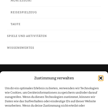
MONTESSORI
REISESPIELZEUG
TAUFE
SPIELE UND AKTIVITÄTEN
WISSENSWERTES
Zustimmung verwalten
Datenschutzerklärung
Um dir ein optimales Erlebnis zu bieten, verwenden wir Technologien
Impressum
wie Cookies, um Geräteinformationen zu speichern und/oder darauf
zuzugreifen. Wenn du diesen Technologien zustimmst, können wir
Daten wie das Surfverhalten oder eindeutige IDs auf dieser Website
verarbeiten. Wenn du deine Zustimmung nicht erteilst oder