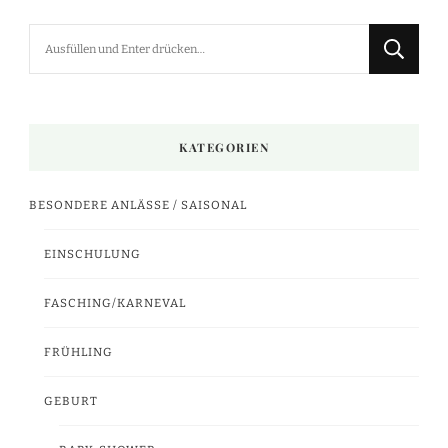
Suchst
du
nach
etwas?
KATEGORIEN
BESONDERE ANLÄSSE / SAISONAL
EINSCHULUNG
FASCHING/KARNEVAL
FRÜHLING
GEBURT