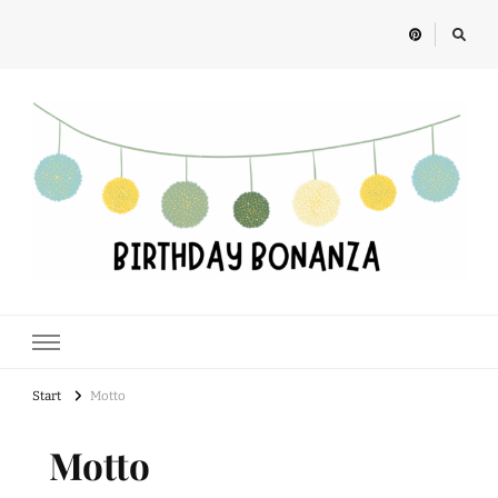
Birthday Bonanza
Alles rund um Kindergeburtstage, Feste und Geschenkideen für Kinder
Start
Motto
Motto