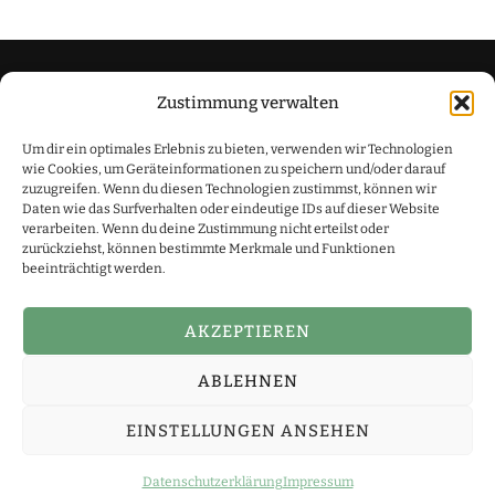
Zustimmung verwalten
Datenschutzerklärung
Um dir ein optimales Erlebnis zu bieten, verwenden wir Technologien
Impressum
wie Cookies, um Geräteinformationen zu speichern und/oder darauf
zuzugreifen. Wenn du diesen Technologien zustimmst, können wir
Daten wie das Surfverhalten oder eindeutige IDs auf dieser Website
verarbeiten. Wenn du deine Zustimmung nicht erteilst oder
zurückziehst, können bestimmte Merkmale und Funktionen
beeinträchtigt werden.
Simone Schmidt ist Teilnehmer des Amazon-
Partnerprogramm, das zur Bereitstellung eines Mediums für
Webseiten konzipiert wurde, mittels dessen durch die
AKZEPTIEREN
Platzierung von Partner-Links zu Amazon.de Entgelte verdient
werden können. Copyright Simone Schmidt
Yummy Recipe |
ABLEHNEN
Entwickelt von
Blossom Themes
. Präsentiert von
WordPress
.
Datenschutzerklärung
EINSTELLUNGEN ANSEHEN
Datenschutzerklärung
Impressum