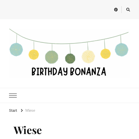
Birthday Bonanza
Alles rund um Kindergeburtstage, Feste und Geschenkideen für Kinder
Start
Wiese
Wiese