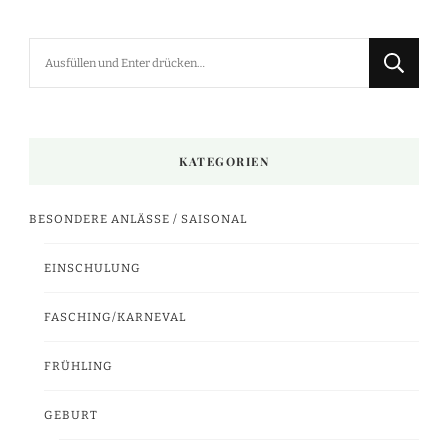
Suchst
du
nach
etwas?
KATEGORIEN
BESONDERE ANLÄSSE / SAISONAL
EINSCHULUNG
FASCHING/KARNEVAL
FRÜHLING
GEBURT